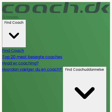
Til forsiden
Find Coach
Find Coach
Top 20 mest besøgte coaches
Hvad er coaching?
Hvordan vælger du en coach?
Find Coachuddannelse